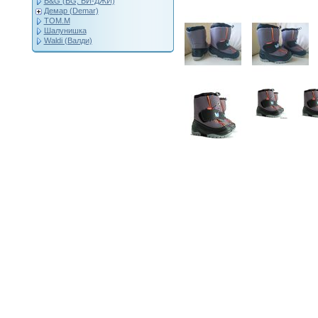
B&G (BG, БИ-ДЖИ)
Демар (Demar)
ТОМ.М
Шалунишка
Waldi (Валди)