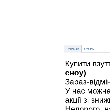
Описание
Отзывы
Купити взут
сноу)
Зараз-відмі
У нас можна
акції зі зни
Недорого, н