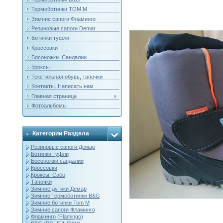
Термоботинки ТОМ.М
Зимние сапоги Фламинго
Резиновые сапоги Demar
Ботинки туфли
Кроссовки
Босоножки. Сандалии
Кроксы
Текстильная обувь, тапочки
Контакты. Написать нам
Главная страница
Фотоальбомы
Категории Раздела
Резиновые сапоги Демар
Ботинки туфли
Босоножки сандалии
Кроссовки
Кроксы. Сабо
Тапочки
Зимние дутики Демар
Зимние термоботинки B&G
Зимние ботинки Tom M
Зимние сапоги Фламинго
Фламинго (Flamingo)