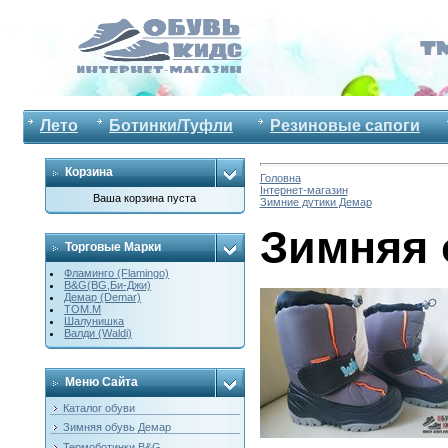
Лето
Ботинки/Туфли
Резиновые сапоги
Корзина
Головна
Інтернет-магазин
Ваша корзина пуста
Зимние дутики Демар
Зимняя 
Торговые Марки
Фламинго (Flamingo)
B&G(BG,Би-Джи)
Демар (Demar)
ТОМ.М
Шалунишка
Валди (Waldi)
Меню Сайта
Каталог обуви
Зимняя обувь Демар
Термоботинки B&G