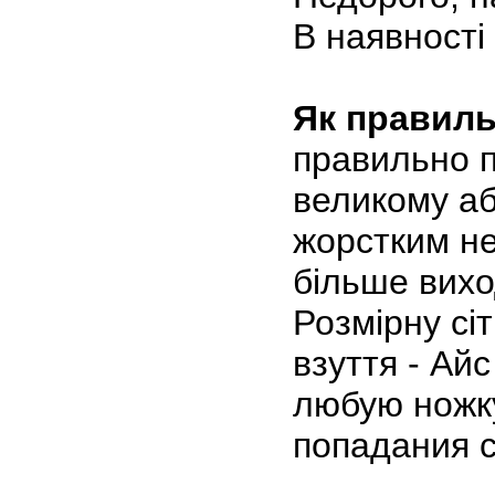
В наявності 
Як правиль
правильно по
великому аб
жорстким не
більше вих
Розмірну сіт
взуття - Ай
любую ножку
попадания с