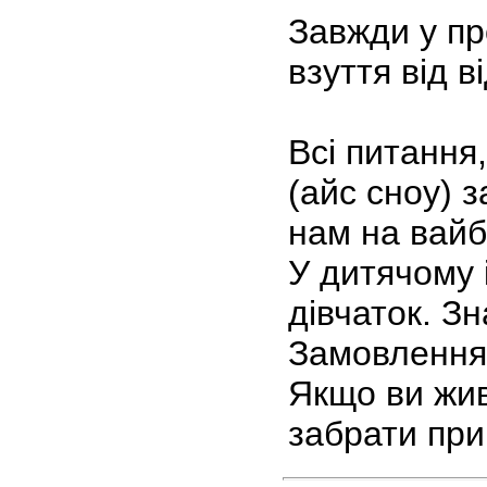
Завжди у пр
взуття від 
Всі питання
(айс сноу) 
нам на вайб
У дитячому 
дівчаток. З
Замовлення д
Якщо ви жив
забрати при