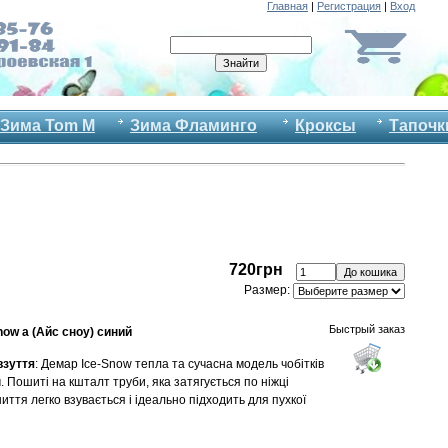
Главная
|
Регистрация
|
Вход
Зима Tom M
Зима Фламинго
Кроксы
Тапочк
720грн
Размер:
Быстрый заказ
ow a (Айс сноу) синий
взуття
: Демар Ice-Snow тепла та сучасна модель чобітків
. Пошиті на кшталт труби, яка затягується по ніжці
ття легко взувається і ідеально підходить для пухкої