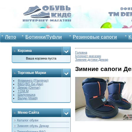
Лето
Ботинки/Туфли
Резиновые сапоги
К
Корзина
Головна
Інтернет-магазин
Ваша корзина пуста
Зимние дутики Демар
Зимние сапоги Де
Торговые Марки
Фламинго (Flamingo)
B&G(BG,Би-Джи)
Демар (Demar)
ТОМ.М
Шалунишка
Валди (Waldi)
Меню Сайта
Каталог обуви
Зимняя обувь Демар
Термоботинки B&G