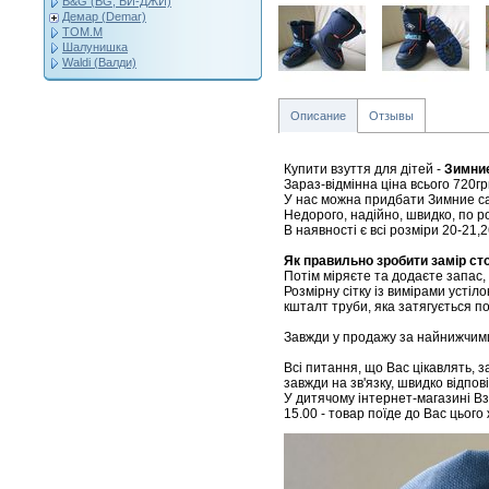
B&G (BG, БИ-ДЖИ)
Демар (Demar)
ТОМ.М
Шалунишка
Waldi (Валди)
Описание
Отзывы
Купити взуття для дітей -
Зимние
Зараз-відмінна ціна всього
720гр
У нас можна придбати Зимние сап
Недорого, надійно, швидко, по 
В наявності є всі розміри 20-21,
Як правильно зробити замір ст
Потім міряєте та додаєте запас,
Розмірну сітку із вимірами устіл
кшталт труби, яка затягується по
Завжди у продажу за найнижчими 
Всі питання, що Вас цікавлять, 
завжди на зв'язку, швидко відпов
У дитячому інтернет-магазині Взу
15.00 - товар поїде до Вас цього