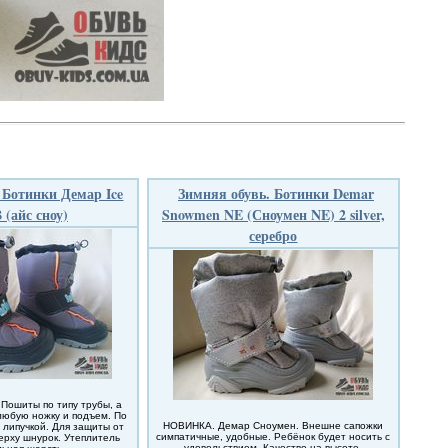
 Ботинки Демар Ice
Зимняя обувь. Ботинки Demar
 (айс сноу)
Snowmen NE (Сноумен NE) 2 silver,
серебро
 Пошиты по типу трубы, а
любую ножку и подъем. По
НОВИНКА. Демар Сноумен. Внешне сапожки
 липучкой. Для защиты от
симпатичные, удобные. Ребёнок будет носить с
ерху шнурок. Утеплитель
удовольствием. Качество на высоте,