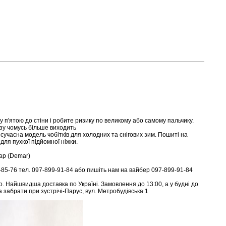
 п'ятою до стіни і робите ризику по великому або самому пальчику.
азу чомусь більше виходить
а сучасна модель чобітків для холодних та снігових зим. Пошиті на
для пухкої підйомної ніжки.
ар (Demar)
3-85-76 тел. 097-899-91-84 або пишіть нам на вайбер 097-899-91-84
ро. Найшвидша доставка по Україні. Замовлення до 13:00, а у будні до
а забрати при зустрічі-Парус, вул. Метробудівська 1