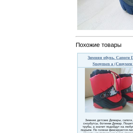
Похожие товары
Зимняя обувь. Сапоги 
Snowmen a (Сноумен 
Зимние детские Демары, сапоги,
сноубутсы, ботинки Демар. Пошит
трубы, а значит подойдут на любу
подъем. По голени фиксируются лип