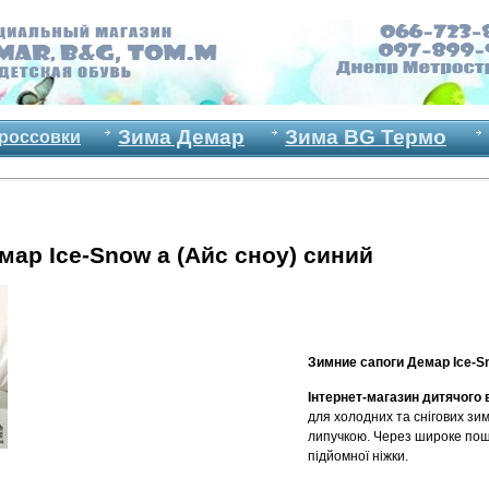
Зима Демар
Зима BG Термо
россовки
мар Ice-Snow a (Айс сноу) синий
Зимние сапоги Демар Ice-Sn
Інтернет-магазин дитячого 
для холодних та снігових зим
липучкою. Через широке поши
підйомної ніжки.