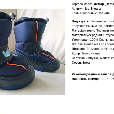
Торгова марка
:
Демар (Dema
Артикул
:
Ice-Snow a
Країна-виробник
:
Польша
Вид взуття
: Зимние сапоги 
полусапожки зимние, демисе
Матеріал зовні
: Плотный те
Матеріал усередині
: Натур
Утеплювач
: 100% Овечья ш
Устілка
: Войлочная со слое
Підошва
: Термопластичная 
Колір
: Темно синий
Застібка
: Липучка, кулиска 
Сезон
: Зима
Рекомендованный запас
к 
Наявність розмірів
: 20-21,2