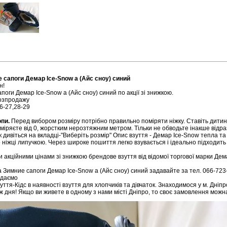
 сапоги Демар Ice-Snow a (Айс сноу) синий
н
!
оги Демар Ice-Snow a (Айс сноу) синий по акції зі знижкою.
розпродажу
26-27,28-29
опи.
Перед вибором розміру потрібно правильно поміряти ніжку. Ставіть дитину
 міряєте від 0, жорстким нерозтяжним метром. Тільки не обводьте інакше відр
ок дивіться на вкладці-"Виберіть розмір" Опис взуття - Демар Ice-Snow тепла т
 ніжці липучкою. Через широке пошиття легко взувається і ідеально підходить 
акційними цінами зі знижкою брендове взуття від відомої торгової марки Дем
за Зимние сапоги Демар Ice-Snow a (Айс сноу) синий задавайте за тел. 066-72
ідаємо
ття-Кідс в наявності взуття для хлопчиків та дівчаток. Знаходимося у м. Дніп
 ж дня! Якщо ви живете в одному з нами місті Дніпро, то своє замовлення можн