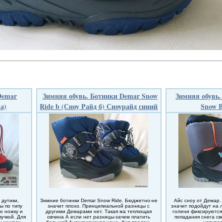
Demar
Зимняя обувь. Ботинки Demar Snow
Зимняя обувь.
а)
Ride b (Сноу Райд б) Сноурайд синий
Snow B
 дутики,
Зимние ботинки Demar Snow Ride. Бюджетно-не
Айс сноу от Демар.
ы по типу
значит плохо. Принципиальной разницы с
значит подойдут на 
ю ножку и
другими Демарами нет. Такая жа теплющая
голени фиксируются
учкой. Для
овчина А если нет разницы-зачем платить
попадания снега св