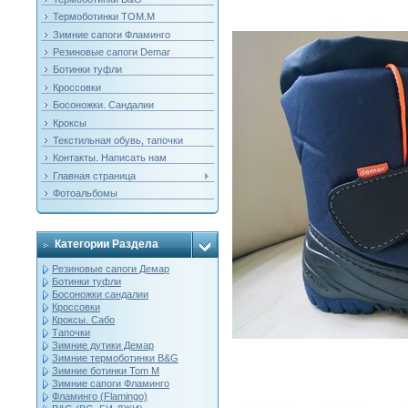
Термоботинки ТОМ.М
Зимние сапоги Фламинго
Резиновые сапоги Demar
Ботинки туфли
Кроссовки
Босоножки. Сандалии
Кроксы
Текстильная обувь, тапочки
Контакты. Написать нам
Главная страница
Фотоальбомы
Категории Раздела
Резиновые сапоги Демар
Ботинки туфли
Босоножки сандалии
Кроссовки
Кроксы. Сабо
Тапочки
Зимние дутики Демар
Зимние термоботинки B&G
Зимние ботинки Tom M
Зимние сапоги Фламинго
Фламинго (Flamingo)