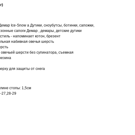
r)
Демар Ice-Snow a Дутики, сноубутсы, ботинки, сапожки,
зонные сапоги Демар , демары, детские дутики
кстиль - напоминает котон, брезент
альная набивная овечья шерсть
ерсть
м овечьей шерсти без супинатора, съемная
резина
сверху для защиты от снега
длине стопы
: 1,5см
6-27,28-29