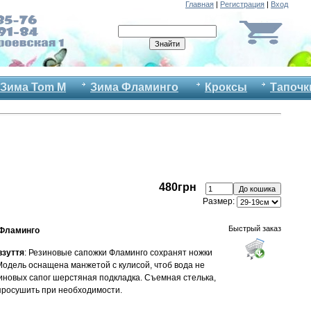
Главная
|
Регистрация
|
Вход
Зима Tom M
Зима Фламинго
Кроксы
Тапочк
480грн
Размер:
Быстрый заказ
 Фламинго
взуття
: Резиновые сапожки Фламинго сохранят ножки
Модель оснащена манжетой с кулисой, чтоб вода не
зиновых сапог шерстяная подкладка. Съемная стелька,
просушить при необходимости.