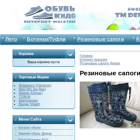
Лето
Ботинки/Туфли
Резиновые сапоги
К
Корзина
Головна
Інтернет-магазин
Ваша корзина пуста
Резиновые сапоги Демар
Резиновые сапоги
Торговые Марки
Фламинго (Flamingo)
B&G(BG,Би-Джи)
Демар (Demar)
ТОМ.М
Шалунишка
Валди (Waldi)
Меню Сайта
Каталог обуви
Зимняя обувь Демар
Термоботинки B&G