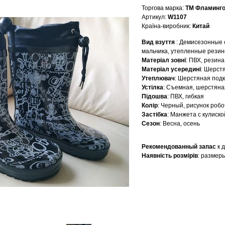
Торгова марка
:
ТМ Фламинг
Артикул
:
W1107
Країна-виробник
:
Китай
Вид взуття
: Демисезонные 
мальчика, утепленные резин
Матеріал зовні
: ПВХ, резина
Матеріал усередині
: Шерст
Утеплювач
: Шерстяная под
Устілка
: Съемная, шерстяна
Підошва
: ПВХ, гибкая
Колір
: Черный, рисунок робо
Застібка
: Манжета с кулиско
Сезон
: Весна, осень
Рекомендованный запас
к 
Наявність розмірів
: размеры