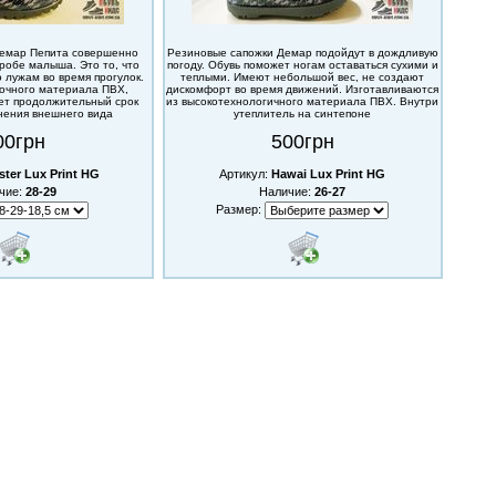
Демар Пепита совершенно
Резиновые сапожки Демар подойдут в дождливую
робе малыша. Это то, что
погоду. Обувь поможет ногам оставаться сухими и
 лужам во время прогулок.
теплыми. Имеют небольшой вес, не создают
рочного материала ПВХ,
дискомфорт во время движений. Изготавливаются
ет продолжительный срок
из высокотехнологичного материала ПВХ. Внутри
нения внешнего вида
утеплитель на синтепоне
00грн
500грн
ster Lux Print HG
Артикул:
Hawai Lux Print HG
чие:
28-29
Наличие:
26-27
Размер: