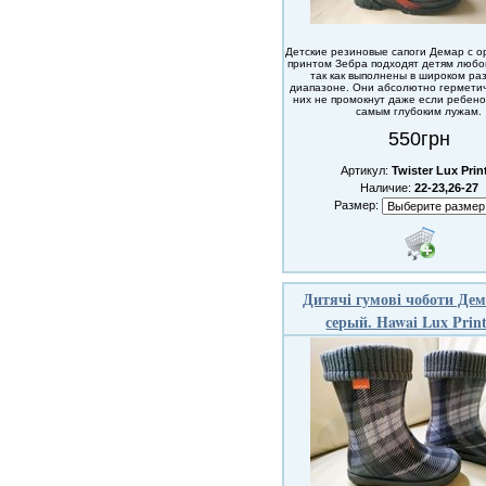
Детские резиновые сапоги Демар с 
принтом Зебра подходят детям любо
так как выполнены в широком р
диапазоне. Они абсолютно герметич
них не промокнут даже если ребено
самым глубоким лужам.
550грн
Артикул:
Twister Lux Prin
Наличие:
22-23,26-27
Размер:
Дитячі гумові чоботи Де
серый. Hawai Lux Prin