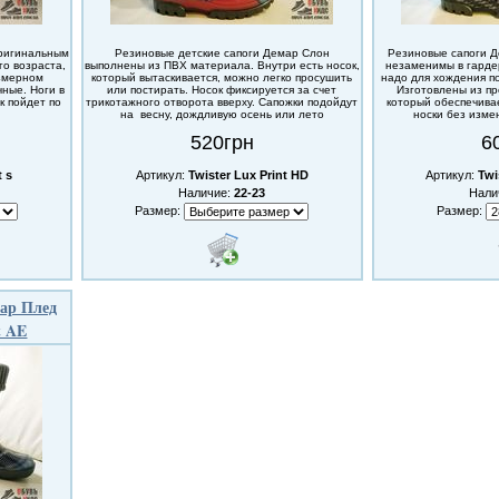
оригинальным
Резиновые детские сапоги Демар Слон
Резиновые сапоги 
го возраста,
выполнены из ПВХ материала. Внутри есть носок,
незаменимы в гарде
азмерном
который вытаскивается, можно легко просушить
надо для хождения по
ные. Ноги в
или постирать. Носок фиксируется за счет
Изготовлены из п
к пойдет по
трикотажного отворота вверху. Сапожки подойдут
который обеспечива
на весну, дождливую осень или лето
носки без изме
520грн
6
t s
Артикул:
Twister Lux Print HD
Артикул:
Twi
Наличие:
22-23
Нали
Размер:
Размер:
мар Плед
t AE