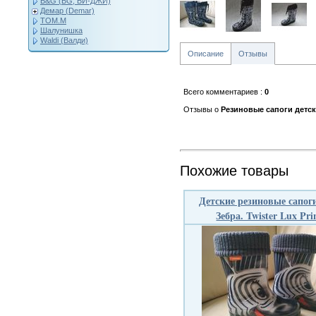
B&G (BG, БИ-ДЖИ)
Демар (Demar)
ТОМ.М
Шалунишка
Waldi (Валди)
Описание
Отзывы
Всего комментариев
:
0
Отзывы о
Резиновые сапоги детс
Похожие товары
Детские резиновые сапог
Зебра. Twister Lux Pri