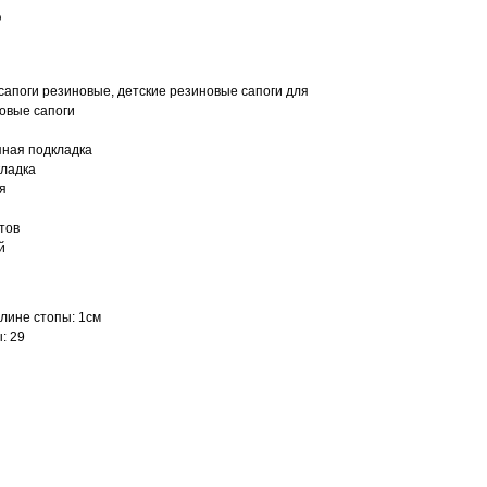
о
сапоги резиновые, детские резиновые сапоги для
овые сапоги
яная подкладка
кладка
я
тов
й
длине стопы
: 1см
: 29