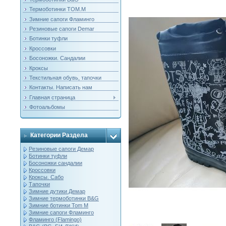
Термоботинки ТОМ.М
Зимние сапоги Фламинго
Резиновые сапоги Demar
Ботинки туфли
Кроссовки
Босоножки. Сандалии
Кроксы
Текстильная обувь, тапочки
Контакты. Написать нам
Главная страница
Фотоальбомы
Категории Раздела
Резиновые сапоги Демар
Ботинки туфли
Босоножки сандалии
Кроссовки
Кроксы. Сабо
Тапочки
Зимние дутики Демар
Зимние термоботинки B&G
Зимние ботинки Tom M
Зимние сапоги Фламинго
Фламинго (Flamingo)