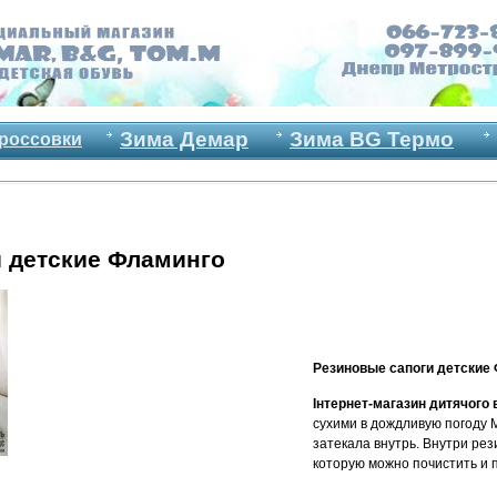
Зима Демар
Зима BG Термо
россовки
 детские Фламинго
Резиновые сапоги детские
Інтернет-магазин дитячого 
сухими в дождливую погоду 
затекала внутрь. Внутри ре
которую можно почистить и 