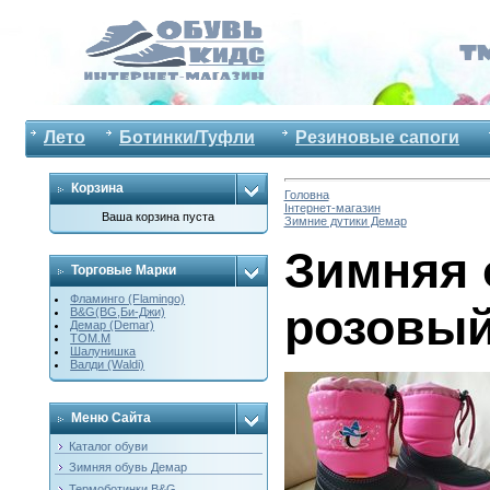
Лето
Ботинки/Туфли
Резиновые сапоги
Корзина
Головна
Інтернет-магазин
Ваша корзина пуста
Зимние дутики Демар
Зимняя 
Торговые Марки
Фламинго (Flamingo)
розовы
B&G(BG,Би-Джи)
Демар (Demar)
ТОМ.М
Шалунишка
Валди (Waldi)
Меню Сайта
Каталог обуви
Зимняя обувь Демар
Термоботинки B&G