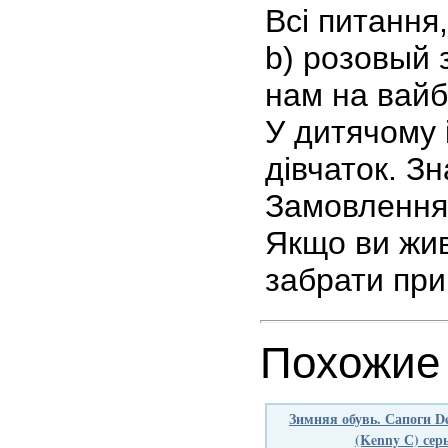
Всі питання
b) розовый 
нам на вайб
У дитячому 
дівчаток. З
Замовлення д
Якщо ви жив
забрати при
Похожие
Зимняя обувь. Сапоги D
(Kenny С) сер