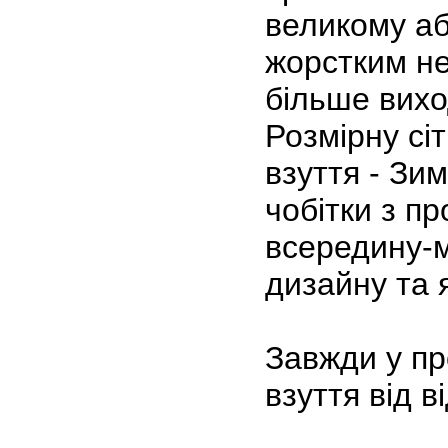
великому аб
жорстким не
більше вих
Розмірну сіт
взуття - Зи
чобітки з п
всередину-м
дизайну та я
Завжди у пр
взуття від 