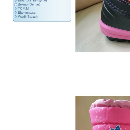
B&G (BG, БИ-ДЖИ)
Демар (Demar)
ТОМ.М
Шалунишка
Waldi (Валди)