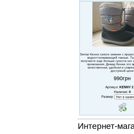
Demar Кенни сапоги зимние с проре
водоотталкивающей тканью. Та
получаете еще больше сухости ног 
промокания. Демар Кении это яр
качественная, удобная и совре
доступной цене
990грн
Артикул:
KENNY 2
Наличие:
0
Размер:
Интернет-маг