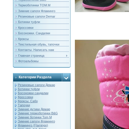
Термоботинки ТОМ.М
Зимние сапоги Фламинго
Резиновые сапоги Demar
Ботинки туфли
Кроссовки
Босоножки. Сандалии
Кроксы
Текстильная обувь, тапочки
Контакты. Написать нам
Главная страница
Фотоальбомы
Категории Раздела
Резиновые сапоги Демар
Ботинки туфли
Босоножки сандалии
Кроссовки
Кроксы. Сабо
Тапочки
Зимние дутики Демар
Зимние термоботинки B&G
Зимние ботинки Tom M
Зимние сапоги Фламинго
Фламинго (Flamingo)