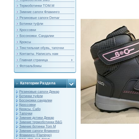
Термоботинки ТОМ.М
Зимние сапоги Фламинго
Резиновые сапоги Demar
Ботинки туфли
Кроссовки
Босоножки. Сандалии
Кроксы
Текстильная обувь, тапочки
Контакты. Написать нам
Главная страница
Фотоальбомы
Категории Раздела
Резиновые сапоги Демар
Ботинки туфли
Босоножки сандалии
Кроссовки
Кроксы. Сабо
Тапочки
Зимние дутики Демар
Зимние термоботинки B&G
Зимние ботинки Tom M
Зимние сапоги Фламинго
Фламинго (Flamingo)