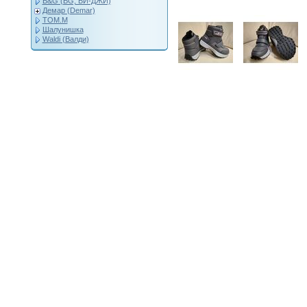
B&G (BG, БИ-ДЖИ)
Демар (Demar)
ТОМ.М
Шалунишка
Waldi (Валди)