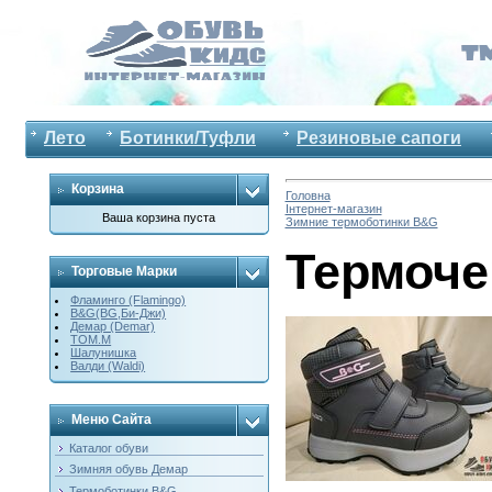
Лето
Ботинки/Туфли
Резиновые сапоги
Корзина
Головна
Інтернет-магазин
Ваша корзина пуста
Зимние термоботинки B&G
Термоче
Торговые Марки
Фламинго (Flamingo)
B&G(BG,Би-Джи)
Демар (Demar)
ТОМ.М
Шалунишка
Валди (Waldi)
Меню Сайта
Каталог обуви
Зимняя обувь Демар
Термоботинки B&G