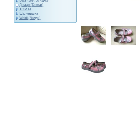
B&G (BG, БИ-ДЖИ)
Демар (Demar)
ТОМ.М
Шалунишка
Waldi (Валди)