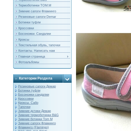
Термоботинки ТОМ.М
Зимние сапоги Фламинго
Резиновые сапоги Demar
Ботинки туфли
Кроссовки
Босоножки. Сандалии
Кроксы
Текстильная обувь, тапочки
Контакты. Написать нам
Главная страница
Фотоальбомы
Категории Раздела
Резиновые сапоги Демар
Ботинки туфли
Босоножки сандалии
Кроссовки
Кроксы. Сабо
Тапочки
Зимние дутики Демар
Зимние термоботинки B&G
Зимние ботинки Tom M
Зимние сапоги Фламинго
Фламинго (Flamingo)