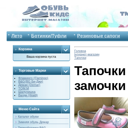
Лето
Ботинки/Туфли
Резиновые сапоги
Корзина
Головна
Інтернет-магазин
Ваша корзина пуста
Тапочки
Тапочки 
Торговые Марки
Фламинго (Flamingo)
замочки
B&G(BG,Би-Джи)
Демар (Demar)
ТОМ.М
Шалунишка
Валди (Waldi)
Меню Сайта
Каталог обуви
Зимняя обувь Демар
Термоботинки B&G